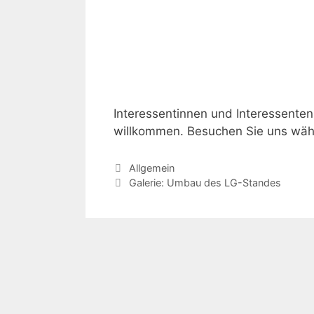
Interessentinnen und Interessenten
willkommen. Besuchen Sie uns wä
Kategorien
Allgemein
Beitrags-
Galerie: Umbau des LG-Standes
Navigation