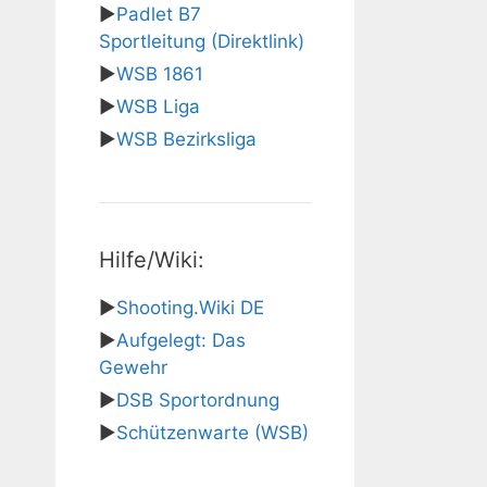
▶
Padlet B7
Sportleitung (Direktlink)
▶
WSB 1861
▶
WSB Liga
▶
WSB Bezirksliga
Hilfe/Wiki:
▶
Shooting.Wiki DE
▶
Aufgelegt: Das
Gewehr
▶
DSB Sportordnung
▶
Schützenwarte (WSB)