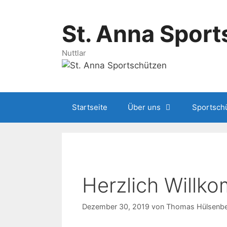
Springe
zum
St. Anna Spor
Inhalt
Nuttlar
Startseite
Über uns
Sportsch
Herzlich Will
Dezember 30, 2019
von
Thomas Hülsenb